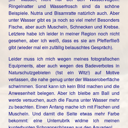
Ringelnatter und Wasserfrosch sind da schöne
Beispiele. Nutria und Bisamratte natürlich auch. Aber
unter Wasser gibt es ja noch so viel mehr! Besonders
Fische, aber auch Muscheln, Schnecken und Krebse.
Letztere habe ich leider in meiner Region noch nicht
gesehen, aber ich weiß, dass es sie am Pfefferfließ
gibt (wieder mal ein zufällig belauschtes Gespräch).
Leider muss ich mich wegen meines fotografischen
Equipments, aber auch wegen des Badeverbotes in
Naturschutzgebieten (!ist ein Witz!) auf Motive
verlassen, die nahe genug unter der Wasseroberfläche
schwimmen. Sonst kann ich kein Bild machen und die
Anwesenheit belegen. Aber ich bleibe am Ball und
werde versuchen, auch die Fauna unter Wasser mehr
zu beachten. Einen Anfang mache ich mit Fischen und
Muscheln. Und damit die Seite etwas mehr Farbe
bekommt: eine Unterrubrik widme ich meinen
kunterbunten Schnappschüssen aus den Aquarien!