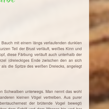
er Bauch mit einem längs verlaufenden dunklen
urzen Teil der Brust verläuft, weißes Kinn und
pf, diese Färbung verläuft auch unterhalb der
zel (dreieckiges Ende zwischen den an sich
 als die Spitze des weißen Dreiecks, angelegt
n Schwalben unterwegs. Man nennt das wohl
anderen kleinen Vögel vertreiben. Aus purer
bentauchernest der brütende Vogel bewegt)
h über dem Schilf und dem Wasser hin und her