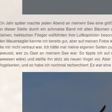
Ein Jahr später machte jeden Abend an meinem See eine größ
an dieser Stelle durch ein schmales Band mit alten Bäumen v
kleinen, hektischen Flieger vollführten ihre Luftkapriolen b
den Mauersegler kannte ich bereits gut, aber auf meinen Fotos
die mir nicht vertraut war. Ich hätte mal meine eigenen Seiten z
gewusst, wer zu Gast an meinem See war. So tippte ich auf 
gewesen wäre) und stellte ihn stolz als neuen Vogel vor. Abe
Vogelseiten, und so habe ich nochmal recherchiert: Es war eine