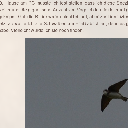
Zu Hause am PC musste ich fest stellen, dass ich diese Spezi
weiter und die gigantische Anzahl von Vogelbildern im Internet 
geknipst. Gut, die Bilder waren nicht brillant, aber zur Identifi
jetzt ab wollte ich alle Schwalben am Fließ ablichten, denn es gi
habe. Vielleicht würde ich sie noch finden.