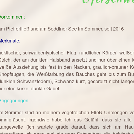
Vorkommen:
am Pfefferfließ und am Seddiner See im Sommer, seit 2016
Merkmale:
hektischer, schwalbentypischer Flug, rundlicher Körper, weiß
Strich, der am dunklen Halsband ansetzt und nur über einen k
weiße Ausziehung bis fast in den Nacken, gräulich-brauner Ko
Knopfaugen, die Weißfärbung des Bauches geht bis zum Bür
dunklen Schwanzfedern), Schwanz kurz, gespreizt nicht länger
nur eine kurze, dunkle Gabel
Begegnungen:
Im Sommer sind an meinem vogelreichen Fließ Unmengen vo
omnipräsent. Irgendwie habe ich das Gefühl, dass sie alle 
Langeweile (ich wartete grade darauf, dass sich am Hau
fotografierte ich eben mal ein paar Schwalben, die hektisc