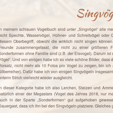
Singvög
In meinem schlauen Vogelbuch sind unter „Singvögel“ alle mei
nicht Spechte, Wasservögel, Hühner- und Schreitvögel oder G
diesem Oberbegriff, obwohl die wirklich nicht singen können.
Freunde zusammengefasst, die nicht zu einer größeren Fa
Sonderformen ohne Familie sind (z.B. der Eisvogel). Darum ist 
Vögel“. Und von einigen habe ich so viele schöne Bilder, dass 
Vorsatz, nicht mehr als 10 Fotos pro Vogel zu zeigen, bin ic
Silberreiher). Dafür habe ich von einigen Singvögeln insgesa
unterm Strich vielleicht wieder ausgleicht.
In dieser Kategorie habe ich also Lerchen, Stelzen und Amme
natürlich einer der Megastars (Vogel des Jahres 2018, nur ma
auch in der Sparte „Sonderformen“ gut aufgehoben gewese
Dauergast, dass ich ihn bei den Singvögeln platziere. Gleiches g