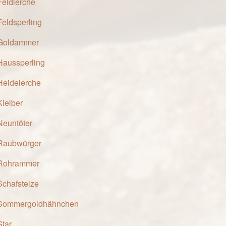
Feldlerche
Feldsperling
Goldammer
Haussperling
Heidelerche
Kleiber
Neuntöter
Raubwürger
Rohrammer
Schafstelze
Sommergoldhähnchen
Star