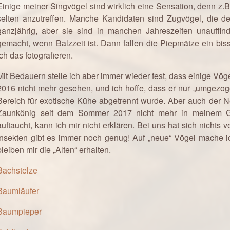
Einige meiner Singvögel sind wirklich eine Sensation, denn z.B
selten anzutreffen. Manche Kandidaten sind Zugvögel, die d
ganzjährig, aber sie sind in manchen Jahreszeiten unauffin
gemacht, wenn Balzzeit ist. Dann fallen die Piepmätze ein bi
ich das fotografieren.
Mit Bedauern stelle ich aber immer wieder fest, dass einige Vö
2016 nicht mehr gesehen, und ich hoffe, dass er nur „umgezoge
Bereich für exotische Kühe abgetrennt wurde. Aber auch der N
Zaunkönig seit dem Sommer 2017 nicht mehr in meinem G
auftaucht, kann ich mir nicht erklären. Bei uns hat sich nichts 
Insekten gibt es immer noch genug! Auf „neue“ Vögel mache i
bleiben mir die „Alten“ erhalten.
Bachstelze
Baumläufer
Baumpieper