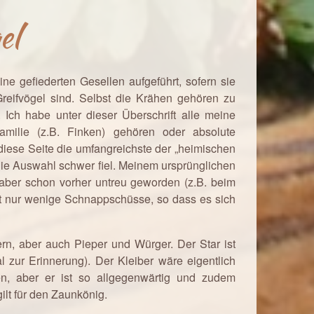
el
ne gefiederten Gesellen aufgeführt, sofern sie
reifvögel sind. Selbst die Krähen gehören zu
 Ich habe unter dieser Überschrift alle meine
milie (z.B. Finken) gehören oder absolute
diese Seite die umfangreichste der „heimischen
die Auswahl schwer fiel. Meinem ursprünglichen
h aber schon vorher untreu geworden (z.B. beim
mt nur wenige Schnappschüsse, so dass es sich
rn, aber auch Pieper und Würger. Der Star ist
l zur Erinnerung). Der Kleiber wäre eigentlich
n, aber er ist so allgegenwärtig und zudem
ilt für den Zaunkönig.