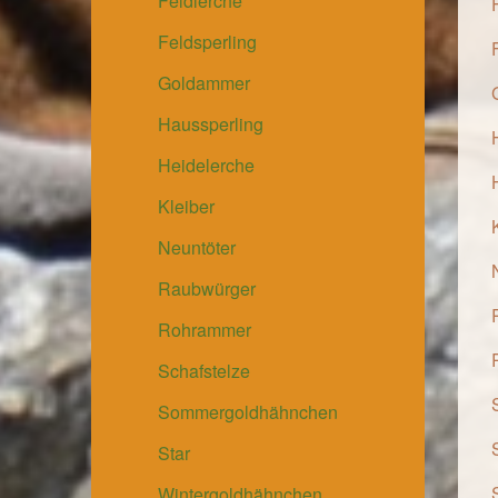
Feldlerche
Feldsperling
Goldammer
Haussperling
Heidelerche
Kleiber
Neuntöter
Raubwürger
Rohrammer
Schafstelze
Sommergoldhähnchen
Star
Wintergoldhähnchen