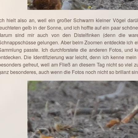
Ich hielt also an, weil ein großer Schwarm kleiner Vögel darüb
leuchteten gelb in der Sonne, und ich hoffte auf ein paar schöne
darum sind mir auch von den Distelfinken (denn die war
Schnappschüsse gelungen. Aber beim Zoomen entdeckte ich eine
Sammlung passte. Ich durchforstete die anderen Fotos, und 
entdecken. Die Identifizierung war leicht, denn ich kenne me
besonders gefreut, weil am Fließ an diesem Tag nicht so viel z
ganz besonderes, auch wenn die Fotos noch nicht so brillant sin