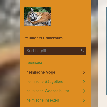
faultigers universum
Startseite
heimische Vögel
heimische Säugetiere
heimische Wechselblüter
heimische Insekten