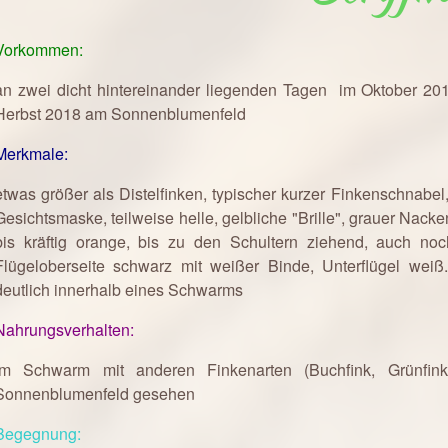
Vorkommen:
an zwei dicht hintereinander liegenden Tagen im Oktober 201
Herbst 2018 am Sonnenblumenfeld
Merkmale:
etwas größer als Distelfinken, typischer kurzer Finkenschnabel,
Gesichtsmaske, teilweise helle, gelbliche "Brille", grauer Nack
bis kräftig orange, bis zu den Schultern ziehend, auch n
Flügeloberseite schwarz mit weißer Binde, Unterflügel weiß.
deutlich innerhalb eines Schwarms
Nahrungsverhalten:
im Schwarm mit anderen Finkenarten (Buchfink, Grünfink,
Sonnenblumenfeld gesehen
Begegnung: